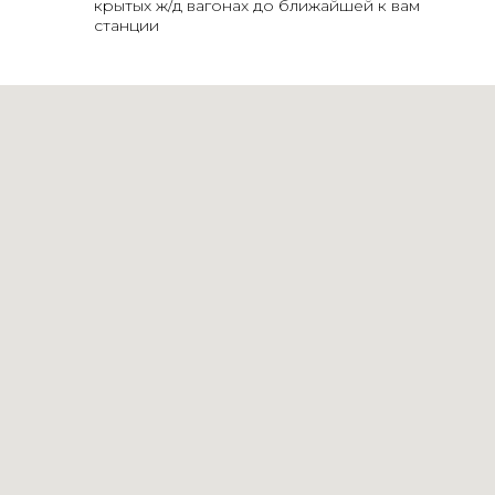
крытых ж/д вагонах до ближайшей к вам
станции