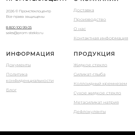
Доставка
2026 © Промстеклоцентр
Все права защищены
Производство
8 800 100 99 05
О нас
sales@prom-steklo.ru
Контактная информация
ИНФОРМАЦИЯ
ПРОДУКЦИЯ
Документы
Жидкое стекло
Политика
Силикат-глыба
конфиденциальности
Коллоидный кремнезем
Блог
Сухое жидкое стекло
Метасиликат натрия
Дефлокулянты